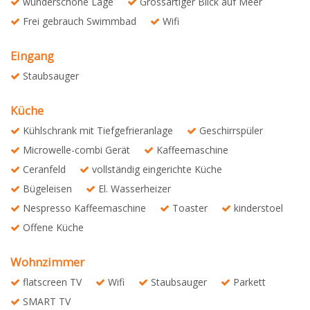
wunderschöne Lage
Grossartiger Blick auf Meer
Frei gebrauch Swimmbad
Wifi
Eingang
Staubsauger
Küche
Kühlschrank mit Tiefgefrieranlage
Geschirrspüler
Microwelle-combi Gerät
Kaffeemaschine
Ceranfeld
vollständig eingerichte Küche
Bügeleisen
El. Wasserheizer
Nespresso Kaffeemaschine
Toaster
kinderstoel
Offene Küche
Wohnzimmer
flatscreen TV
Wifi
Staubsauger
Parkett
SMART TV