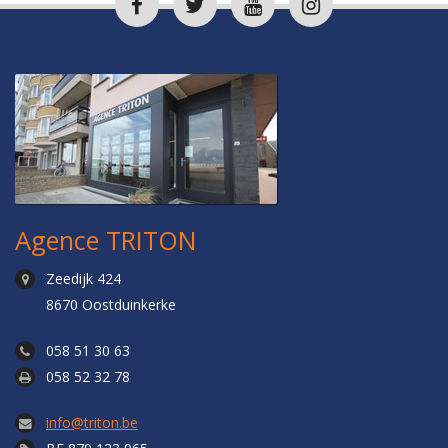
Agence TRITON
Zeedijk 424
8670 Oostduinkerke
058 51 30 63
058 52 32 78
info@triton.be