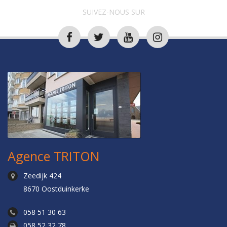
SUIVEZ-NOUS SUR
Agence TRITON
Zeedijk 424
8670 Oostduinkerke
058 51 30 63
058 52 32 78