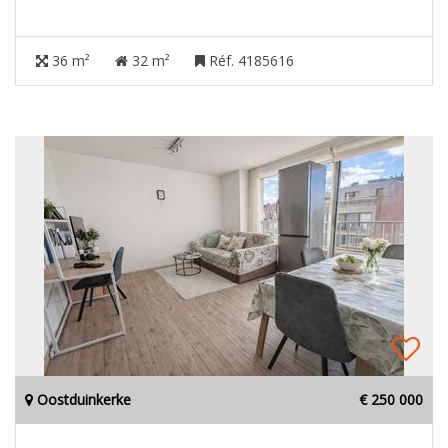
36 m²
32 m²
Réf. 4185616
Oostduinkerke
€ 250 000