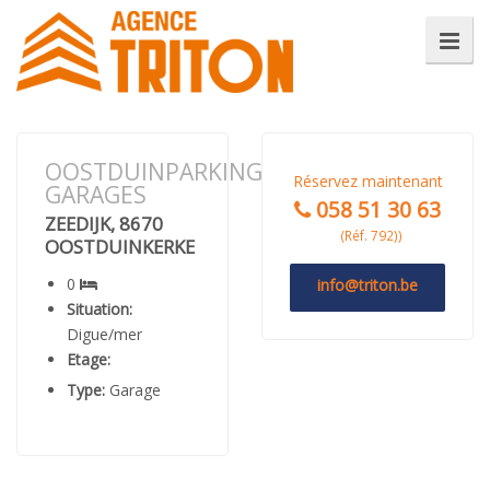
OOSTDUINPARKING
Réservez maintenant
GARAGES
058 51 30 63
ZEEDIJK, 8670
(Réf. 792))
OOSTDUINKERKE
0
info@triton.be
Situation:
Digue/mer
Etage:
Type:
Garage