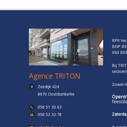
RPR Veu
BNP BE
ING BE9
Bij TRIT
seizoens
Agence TRITON
Zowel me
Zeedijk 424
8670 Oostduinkerke
Openin
feestd
058 51 30 63
Zaterda
058 52 32 78