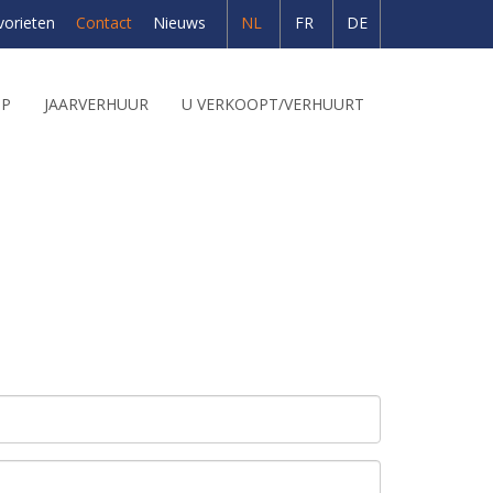
vorieten
Contact
Nieuws
NL
FR
DE
OP
JAARVERHUUR
U VERKOOPT/VERHUURT