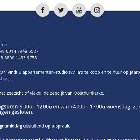
rne
48 0014 7948 5527
5 3800 1483 9758
ON vindt u appartementen/studio's/villa's te koop en te huur op jaarb
basis.
t zeezicht of vlakbij de zeedijk van Oostduinkerke.
gsuren:
9.00u - 12.00u en van 14.00u - 17.00u woensdag, zo
agen gesloten.
gnamiddag uitsluitend op afspraak.