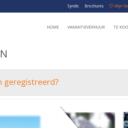
Syndic
Brochures
Mijn fa
HOME
VAKANTIEVERHUUR
TE KO
EN
n geregistreerd?