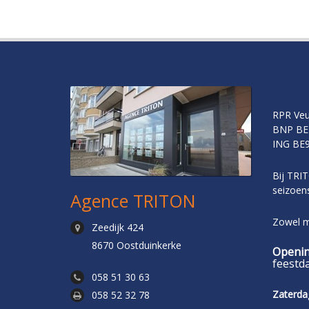
RPR Veu
BNP BE
ING BE9
Bij TRIT
seizoens
Agence TRITON
Zowel me
Zeedijk 424
8670 Oostduinkerke
Openin
feestd
058 51 30 63
Zaterda
058 52 32 78