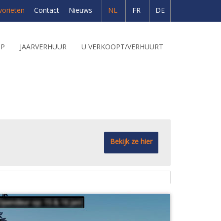
vorieten
Contact
Nieuws
NL
FR
DE
OP
JAARVERHUUR
U VERKOOPT/VERHUURT
Bekijk ze hier