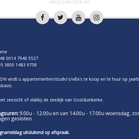
VOLG ONS OOK OP
rne
48 0014 7948 5527
5 3800 1483 9758
ON vindt u appartementen/studio's/villa's te koop en te huur op jaarb
basis.
t zeezicht of vlakbij de zeedijk van Oostduinkerke.
gsuren:
9.00u - 12.00u en van 14.00u - 17.00u woensdag, zo
agen gesloten.
gnamiddag uitsluitend op afspraak.