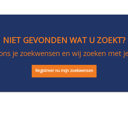
NIET GEVONDEN WAT U ZOEKT?
ons je zoekwensen en wij zoeken met j
Registreer nu mijn zoekwensen