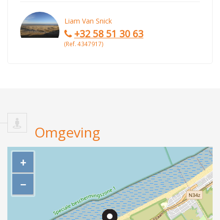
Liam Van Snick
+32 58 51 30 63
(Ref. 4347917)
Omgeving
+
−