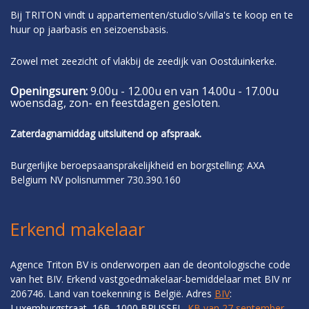
Bij TRITON vindt u appartementen/studio's/villa's te koop en te
huur op jaarbasis en seizoensbasis.
Zowel met zeezicht of vlakbij de zeedijk van Oostduinkerke.
Openingsuren:
9.00u - 12.00u en van 14.00u - 17.00u
woensdag, zon- en feestdagen gesloten.
Zaterdagnamiddag uitsluitend op afspraak.
Burgerlijke beroepsaansprakelijkheid en borgstelling: AXA
Belgium NV polisnummer 730.390.160
Erkend makelaar
Agence Triton BV is onderworpen aan de deontologische code
van het BIV. Erkend vastgoedmakelaar-bemiddelaar met BIV nr
206746. Land van toekenning is België. Adres
BIV
:
Luxemburgstraat, 16B, 1000 BRUSSEL.
KB van 27 september