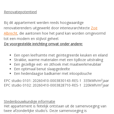
Renovatiepotentieel
Bij dit appartement werden reeds hoogwaardige
renovatierenders uitgewerkt door interieurarchitecte
Zoë
Albrecht
, die aantonen hoe het pand kan worden omgevormd
tot een modern en stijlvol geheel.
De voorgestelde inrichting omvat onder andere:
Een open leefruimte met geïntegreerde keuken en eiland
Strakke, warme materialen met een tijdloze uitstraling
Een gezellige eet- en zithoek met maatwerkmeubilair
Een optimaal benut slaapgedeelte
Een hedendaagse badkamer met inloopdouche
EPC studio 0101: 20260410-0003830143-RES-1 335kWh/m²jaar
EPC studio 0102: 20260410-0003828710-RES-1 220kWh/m²jaar
Stedenbouwkundige informatie
Het appartement is feitelijk ontstaan uit de samenvoeging van
twee afzonderlijke studio’s. Deze samenvoeging is