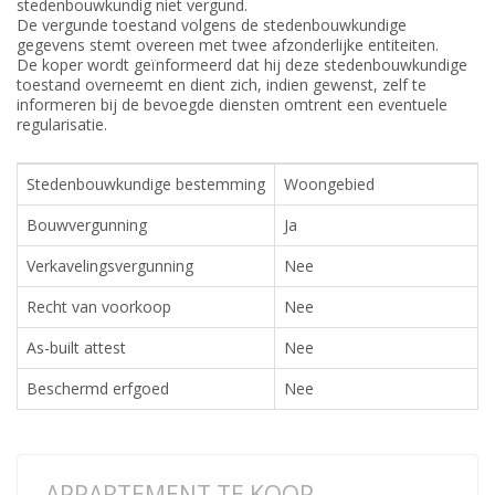
stedenbouwkundig niet vergund.
De vergunde toestand volgens de stedenbouwkundige
gegevens stemt overeen met twee afzonderlijke entiteiten.
De koper wordt geïnformeerd dat hij deze stedenbouwkundige
toestand overneemt en dient zich, indien gewenst, zelf te
informeren bij de bevoegde diensten omtrent een eventuele
regularisatie.
Stedenbouwkundige bestemming
Woongebied
Bouwvergunning
Ja
Verkavelingsvergunning
Nee
Recht van voorkoop
Nee
As-built attest
Nee
Beschermd erfgoed
Nee
APPARTEMENT TE KOOP