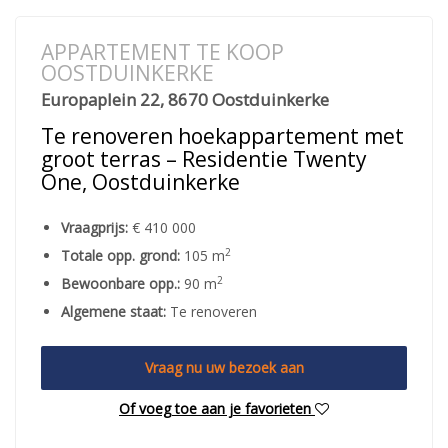
APPARTEMENT TE KOOP
OOSTDUINKERKE
Europaplein 22, 8670 Oostduinkerke
Te renoveren hoekappartement met
groot terras – Residentie Twenty
One, Oostduinkerke
Vraagprijs:
€ 410 000
2
Totale opp. grond:
105 m
2
Bewoonbare opp.:
90 m
Algemene staat:
Te renoveren
Vraag nu uw bezoek aan
Of voeg toe aan je favorieten