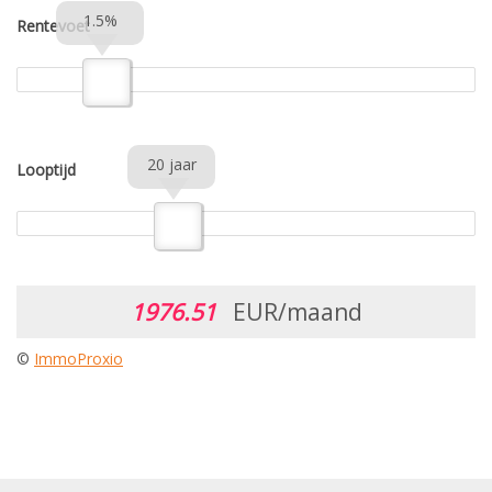
1.5%
Rentevoet
20 jaar
Looptijd
1976.51
EUR/maand
©
ImmoProxio