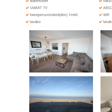
waterkoker
flats
SMART TV
ABSO
tweepersoonsbed(den) 1m60
Wifi
lavabo
lavab