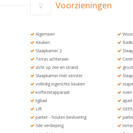
Voorzieningen
Algemeen
Woon
Keuken
Badk
Slaapkamer 2
Slaap
Terras achteraan
Centr
zicht op zee en strand
groot
Slaapkamer met venster
Slaap
volledig ingerichte keuken
stapel
koffiezetapparaat
oven
ligbad
apart 
Lift
GEEN
parket - houten bevloering
parke
5de verdieping
terras