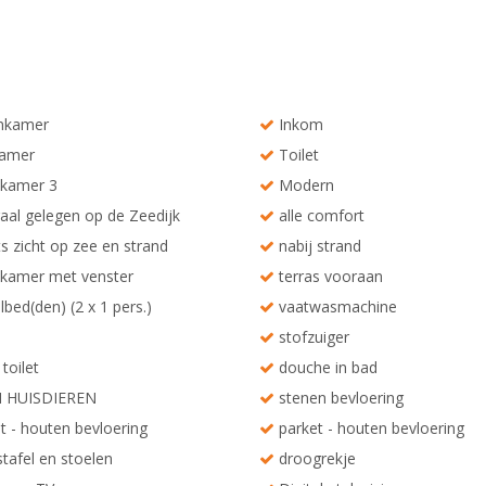
kamer
Inkom
amer
Toilet
kamer 3
Modern
aal gelegen op de Zeedijk
alle comfort
s zicht op zee en strand
nabij strand
kamer met venster
terras vooraan
bed(den) (2 x 1 pers.)
vaatwasmachine
stofzuiger
toilet
douche in bad
 HUISDIEREN
stenen bevloering
t - houten bevloering
parket - houten bevloering
tafel en stoelen
droogrekje