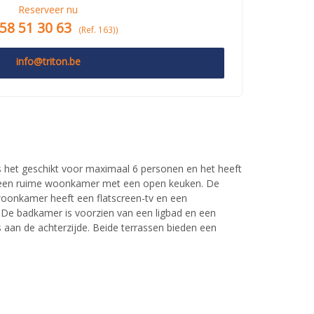
Reserveer nu
58 51 30 63
(Ref. 163))
info@triton.be
s het geschikt voor maximaal 6 personen en het heeft
ft een ruime woonkamer met een open keuken. De
woonkamer heeft een flatscreen-tv en een
De badkamer is voorzien van een ligbad en een
s aan de achterzijde. Beide terrassen bieden een