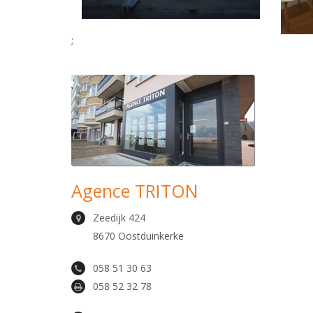
;
Agence TRITON
Zeedijk 424
8670 Oostduinkerke
058 51 30 63
058 52 32 78