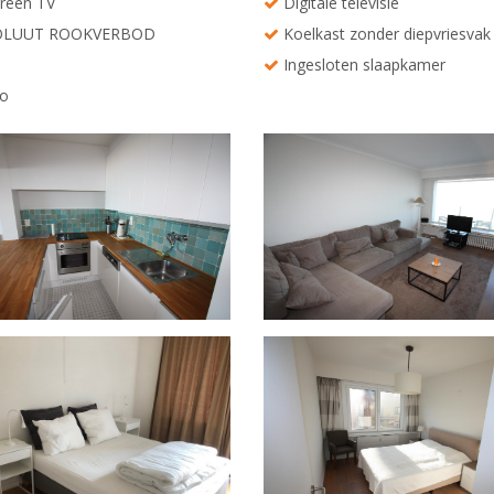
creen TV
Digitale televisie
LUUT ROOKVERBOD
Koelkast zonder diepvriesvak
Ingesloten slaapkamer
o