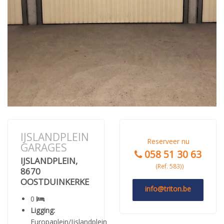
IJSLANDPLEIN
Reserveer nu
GARAGES
058 51 30 63
IJSLANDPLEIN,
(Ref. 583))
8670
OOSTDUINKERKE
info@triton.be
0
Ligging:
Europaplein/Ijslandplein