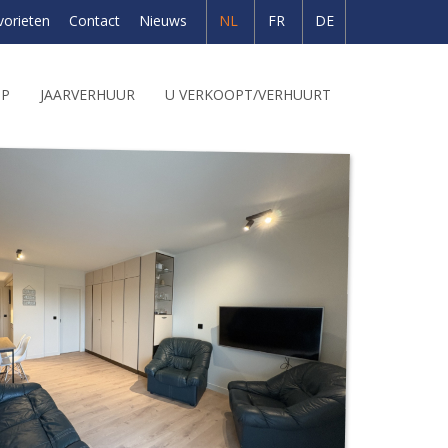
vorieten
Contact
Nieuws
NL
FR
DE
OP
JAARVERHUUR
U VERKOOPT/VERHUURT