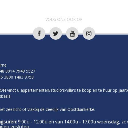
VOLG ONS OOK OP
rne
48 0014 7948 5527
5 3800 1483 9758
ON vindt u appartementen/studio's/villa's te koop en te huur op jaarb
basis.
t zeezicht of vlakbij de zeedijk van Oostduinkerke.
gsuren:
9.00u - 12.00u en van 14.00u - 17.00u woensdag, zo
agen gesloten.