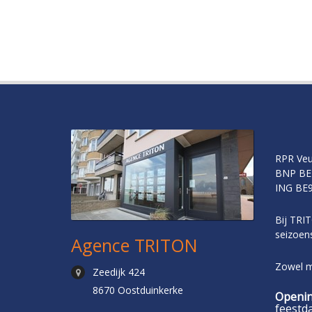
RPR Veu
BNP BE
ING BE9
Bij TRIT
seizoens
Agence TRITON
Zowel me
Zeedijk 424
8670 Oostduinkerke
Openin
feestd