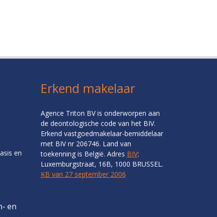
Erkend makelaar
Agence Triton BV is onderworpen aan
de deontologische code van het BIV.
Erkend vastgoedmakelaar-bemiddelaar
met BIV nr 206746. Land van
asis en
toekenning is België. Adres
BIV
:
Luxemburgstraat, 16B, 1000 BRUSSEL.
KB van 27 september 2006
n- en