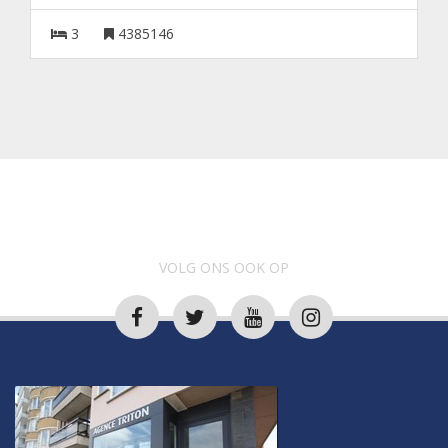
3
4385146
VOLG ONS OOK OP