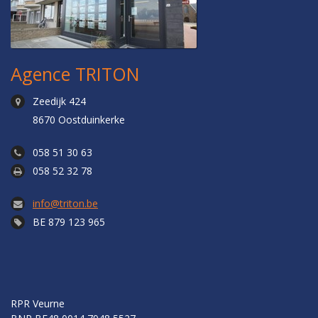
Agence TRITON
Zeedijk 424
8670 Oostduinkerke
058 51 30 63
058 52 32 78
info@triton.be
BE 879 123 965
RPR Veurne