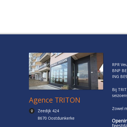
RPR Veu
BNP BE
ING BE9
Bij TRIT
seizoens
Agence TRITON
Zowel me
Zeedijk 424
8670 Oostduinkerke
Openin
feestd