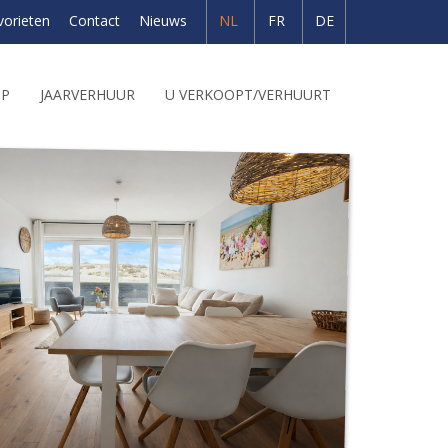
vorieten
Contact
Nieuws
NL
FR
DE
OP
JAARVERHUUR
U VERKOOPT/VERHUURT