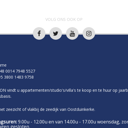
VOLG ONS OOK OP
rne
48 0014 7948 5527
5 3800 1483 9758
ON vindt u appartementen/studio's/villa's te koop en te huur op jaarb
basis.
t zeezicht of vlakbij de zeedijk van Oostduinkerke.
gsuren:
9.00u - 12.00u en van 14.00u - 17.00u woensdag, zo
agen gesloten.