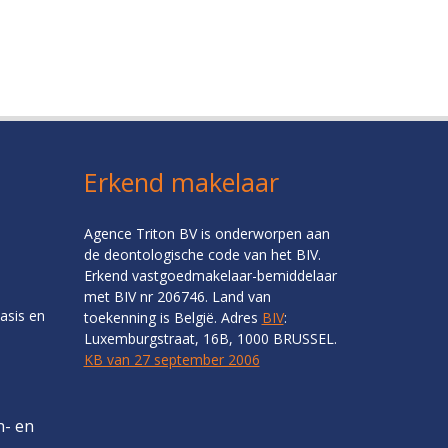
Erkend makelaar
Agence Triton BV is onderworpen aan
de deontologische code van het BIV.
Erkend vastgoedmakelaar-bemiddelaar
met BIV nr 206746. Land van
asis en
toekenning is België. Adres
BIV
:
Luxemburgstraat, 16B, 1000 BRUSSEL.
KB van 27 september 2006
n- en