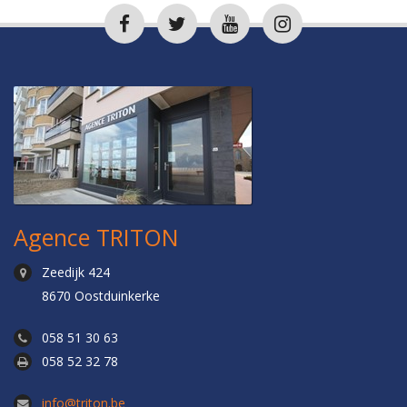
Agence TRITON
Zeedijk 424
8670 Oostduinkerke
058 51 30 63
058 52 32 78
info@triton.be