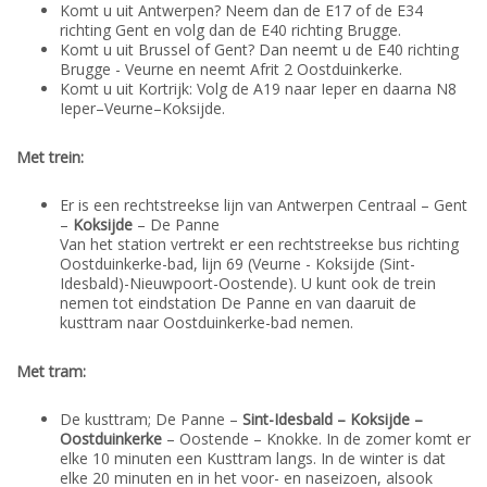
Komt u uit Antwerpen? Neem dan de E17 of de E34
richting Gent en volg dan de E40 richting Brugge.
Komt u uit Brussel of Gent? Dan neemt u de E40 richting
Brugge - Veurne en neemt Afrit 2 Oostduinkerke.
Komt u uit Kortrijk: Volg de A19 naar Ieper en daarna N8
Ieper–Veurne–Koksijde.
Met trein:
Er is een rechtstreekse lijn van Antwerpen Centraal – Gent
–
Koksijde
– De Panne
Van het station vertrekt er een rechtstreekse bus richting
Oostduinkerke-bad, lijn 69 (Veurne - Koksijde (Sint-
Idesbald)-Nieuwpoort-Oostende). U kunt ook de trein
nemen tot eindstation De Panne en van daaruit de
kusttram naar Oostduinkerke-bad nemen.
Met tram:
De kusttram; De Panne –
Sint-Idesbald – Koksijde –
Oostduinkerke
– Oostende – Knokke. In de zomer komt er
elke 10 minuten een Kusttram langs. In de winter is dat
elke 20 minuten en in het voor- en naseizoen, alsook