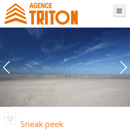
Uw eigen stek aan zee in
Oostduinkerke?
Bekijk ons actueel aanbod huizen,
appartementen en studio's te huur en te koop
rond en op de Zeedijk van Oostduinkerke-Bad.
Sneak peek