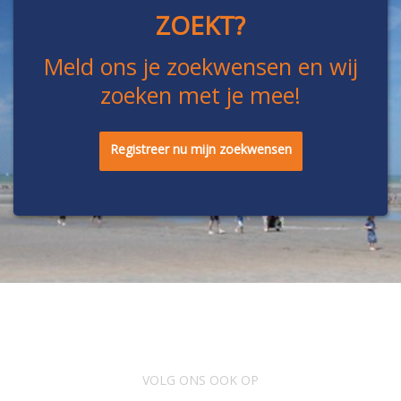
ZOEKT?
Meld ons je zoekwensen en wij
zoeken met je mee!
Registreer nu mijn zoekwensen
VOLG ONS OOK OP