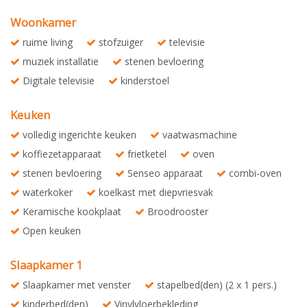
Woonkamer
ruime living
stofzuiger
televisie
muziek installatie
stenen bevloering
Digitale televisie
kinderstoel
Keuken
volledig ingerichte keuken
vaatwasmachine
koffiezetapparaat
frietketel
oven
stenen bevloering
Senseo apparaat
combi-oven
waterkoker
koelkast met diepvriesvak
Keramische kookplaat
Broodrooster
Open keuken
Slaapkamer 1
Slaapkamer met venster
stapelbed(den) (2 x 1 pers.)
kinderbed(den)
Vinylvloerbekleding