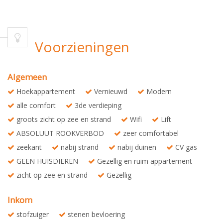
Voorzieningen
Algemeen
Hoekappartement
Vernieuwd
Modern
alle comfort
3de verdieping
groots zicht op zee en strand
Wifi
Lift
ABSOLUUT ROOKVERBOD
zeer comfortabel
zeekant
nabij strand
nabij duinen
CV gas
GEEN HUISDIEREN
Gezellig en ruim appartement
zicht op zee en strand
Gezellig
Inkom
stofzuiger
stenen bevloering