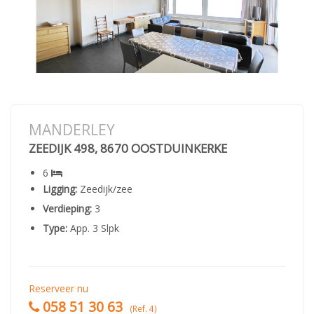
MANDERLEY
ZEEDIJK 498, 8670 OOSTDUINKERKE
6
Ligging:
Zeedijk/zee
Verdieping:
3
Type:
App. 3 Slpk
Reserveer nu
058 51 30 63
(Ref. 4)