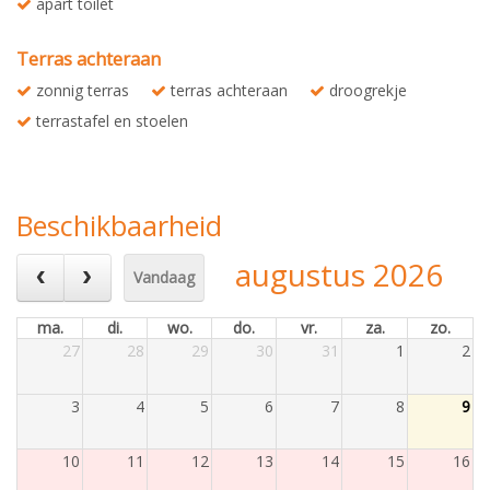
apart toilet
Terras achteraan
zonnig terras
terras achteraan
droogrekje
terrastafel en stoelen
Beschikbaarheid
augustus 2026
Vandaag
ma.
di.
wo.
do.
vr.
za.
zo.
27
28
29
30
31
1
2
3
4
5
6
7
8
9
10
11
12
13
14
15
16